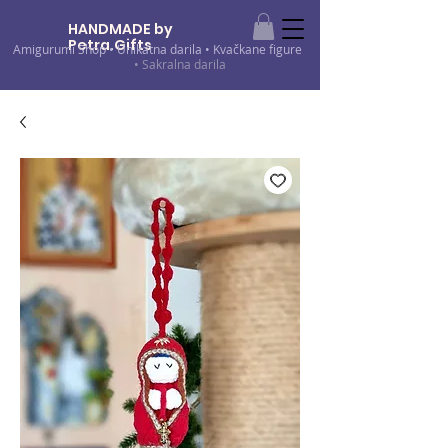
HANDMADE by
Petra.Gifts
•
Kvačkani izdelki •
Amigurumi Shop
•
Unikatna darila
•
Kvačkane figure
Amigurumi
• Sakralna darila