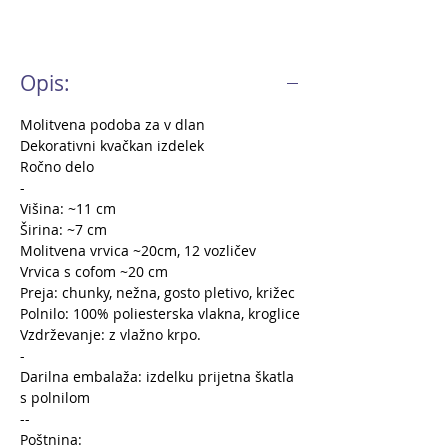
Opis:
Molitvena podoba za v dlan
Dekorativni kvačkan izdelek
Ročno delo
-
Višina: ~11 cm
Širina: ~7 cm
Molitvena vrvica ~20cm, 12 vozličev
Vrvica s cofom ~20 cm
Preja: chunky, nežna, gosto pletivo, križec
Polnilo: 100% poliesterska vlakna, kroglice
Vzdrževanje: z vlažno krpo.
-
Darilna embalaža: izdelku prijetna škatla
s polnilom
--
Poštnina: