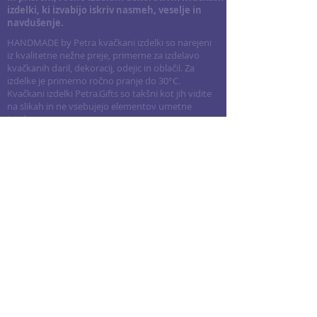
izdelki, ki izvabijo iskriv nasmeh, veselje in
navdušenje.
HANDMADE by Petra kvačkani izdelki so narejeni
iz kvalitetne nežne preje, primerne za izdelavo
kvačkanih daril, dekoracij, odejic in oblačil. Za
izdelke je primerno ročno pranje do 30°C.
Kvačkani izdelki Petra.Gifts so takšni kot jih vidite
na slikah in ne vsebujejo elementov umetne
inteligence.
Kvačkanje