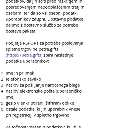
podatkov, da jih ščiti pred razkritjem in
posredovanjem nepooblaščenim tretjim
osebam, ter da so vsi osebni podatki
uporabnikov zaupni. Dostavne podatke
delimo z dostavno službo za potrebe
dostave paketa.
Podjetje RSPORT za potrebe poslovanja
spletne trgovine petra.gifts
(
https://petra.gifts
) zbira naslednje
podatke uporabnikov:
ime in priimek
telefonsko ševilko
naslov za pošiljanje naročenega blaga
naslov elektronske pošte (uporabniško
ime)
geslo v enkriptirani (šifrirani obliki)
ostale podatke, ki jih uporabnik vnese
pri registraciji v spletno trgovino
Za točnost vnešenih podatkov, ki jih je