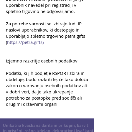
uporabnik navedel pri registraciji v
spletno trgovino ne odgovarjamo.
Za potrebe varnosti se izbirajo tudi IP
naslovi uporabnikov, ki dostopajo in
uporabljajo spletno trgovino petra.gifts
(
https://petra.gifts)
Izjemno razkritje osebnih podatkov
Podatki, ki jih podjetje RSPORT zbira in
obdeluje, bodo razkriti le, če tako določa
zakon o varovanju osebnih podatkov ali
v dobri veri, da je tako ukrepanje
potrebno za postopke pred sodišči ali
drugimi državnimi organi.
HANDMADE by Petra • AMIGURUMI • Kvačkana darila in izdelki • Unikatna, personalizirana kvačkana darila in prisrčne, ročno izdelane kvačkane figure.
HANDMADE by Petra • AMIGURUMI • Unikatna kvačkana darila in prisrčni, ročno izdelani kvačkani izdelki.
Unikatna kvačkana darila in prikupni, barviti
in prisrčni, ročno izdelani dekorativni kvačkani