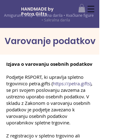
HANDMADE by
Petra.Gifts
•
Kvačkani izdelki •
Amigurumi Shop
•
Unikatna darila
•
Kvačkane figure
Amigurumi
• Sakralna darila
Varovanje podatkov
Izjava o varovanju osebnih podatkov
Podjetje RSPORT, ki upravlja spletno
trgovinico petra.gifts (
https://petra.gifts)
,
se pri svojem poslovanju zavzema za
ustrezno uporabo osebnih podatkov. V
skladu z Zakonom o varovanju osebnih
podatkov je podjetje zavezano k
varovanju osebnih podatkov
uporabnikov spletne trgovine.
Z registracijo v spletno trgovino ali