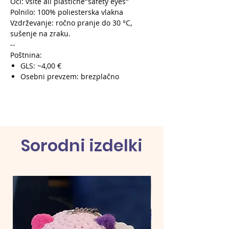
Oči: všite ali plastične"safety eyes"
Polnilo: 100% poliesterska vlakna
Vzdrževanje: ročno pranje do 30 °C,
sušenje na zraku.
--
Poštnina:
GLS: ~4,00 €
Osebni prevzem: brezplačno
Sorodni izdelki