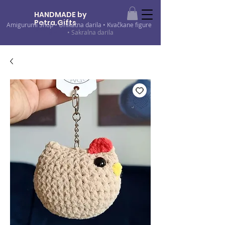
HANDMADE by
Petra.Gifts
•
Kvačkani izdelki •
Amigurumi Shop
•
Unikatna darila
•
Kvačkane figure
Amigurumi
• Sakralna darila