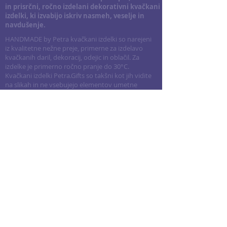
in prisrčni, ročno izdelani dekorativni kvačkani
izdelki, ki izvabijo iskriv nasmeh, veselje in
navdušenje.
HANDMADE by Petra kvačkani izdelki so narejeni
iz kvalitetne nežne preje, primerne za izdelavo
kvačkanih daril, dekoracij, odejic in oblačil. Za
izdelke je primerno ročno pranje do 30°C.
Kvačkani izdelki Petra.Gifts so takšni kot jih vidite
na slikah in ne vsebujejo elementov umetne
inteligence.