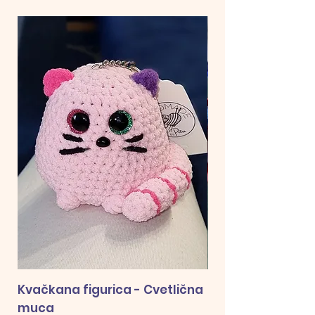
Kvačkana figurica - Cvetlična
Kvačkana podobi
muca
menoj