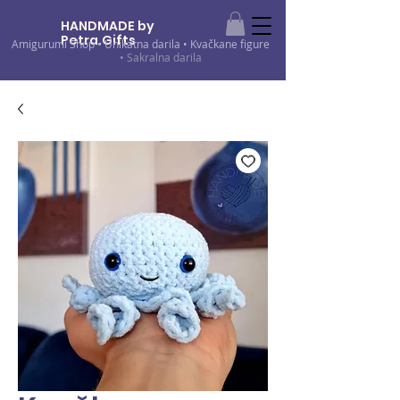
HANDMADE by
Petra.Gifts
•
Kvačkani izdelki •
Amigurumi Shop
•
Unikatna darila
•
Kvačkane figure
Amigurumi
• Sakralna darila